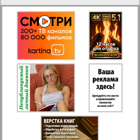
27
28
Aussiedlerbote
Rejnskoe vremja
29
30
Russkiy Wojazh
31
32
Strana
Telegraf NRW
Hristianskaja gazeta
Archiv der auf der Website nicht aktualisierten
Zeitungen und Zeitschriften