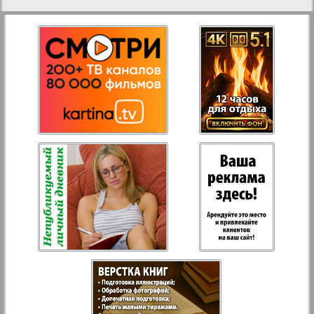
27
28
Aussiedlerbote
Rejnskoe vremja
29
30
Russkiy Wojazh
31
32
Strana
Telegraf NRW
Hristianskaja gazeta
Archiv der auf der Website nicht aktualisierten
Zeitungen und Zeitschriften