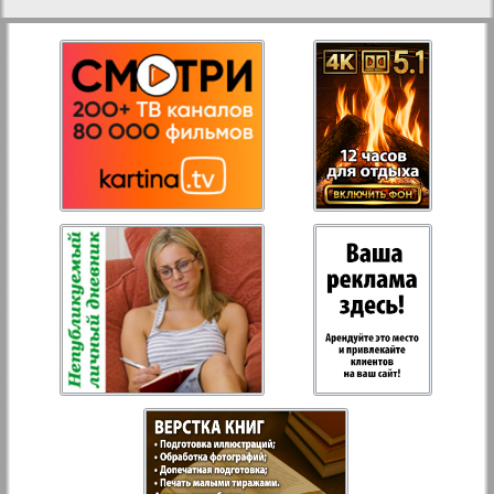
27
28
Aussiedlerbote
Rejnskoe vremja
29
30
Russkiy Wojazh
31
32
Strana
Telegraf NRW
Hristianskaja gazeta
Archiv der auf der Website nicht aktualisierten
Zeitungen und Zeitschriften