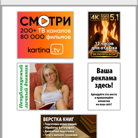
27
28
Aussiedlerbote
Rejnskoe vremja
29
30
Russkiy Wojazh
31
32
Strana
Telegraf NRW
Hristianskaja gazeta
Archiv der auf der Website nicht aktualisierten
Zeitungen und Zeitschriften