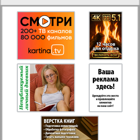
27
28
Aussiedlerbote
Rejnskoe vremja
30
29
Russkiy Wojazh
31
32
Strana
Telegraf NRW
Hristianskaja gazeta
Archiv der auf der Website nicht aktualisierten
Zeitungen und Zeitschriften