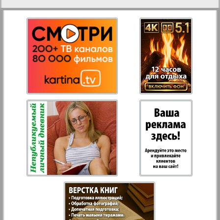
27
28
Aussiedlerbote
Rejnskoe vremja
29
30
Russkiy Wojazh
31
32
Strana
Telegraf NRW
Hristianskaja gazeta
Archiv der auf der Website nicht aktualisierten
Zeitungen und Zeitschriften