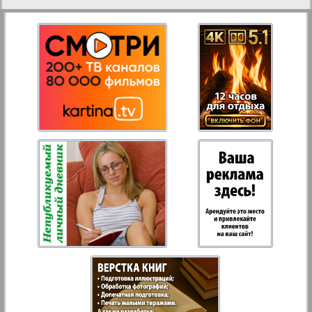
27
28
Aussiedlerbote
Rejnskoe vremja
29
30
Russkiy Wojazh
31
32
Strana
33
34
Telegraf NRW
Hristianskaja gazeta
35
36
Archiv der auf der Website nicht aktualisierten
37
38
Zeitungen und Zeitschriften