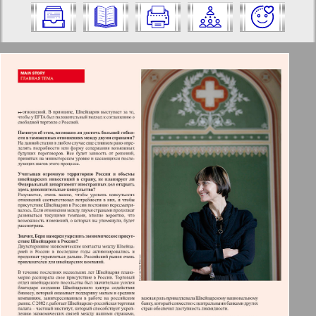
eine Nummer aus und klicken Sie
darauf:
✖
✖
✖
Seiten Zeitschrift "Business mir".
Aktuelle Zeitungen und Zeitschriften
Ausgabe: 4, 2008 Jahr. Wählen Sie eine
Seite aus und klicken Sie darauf:
Apelsin
1
2
Baden-Württemberg
4
Berliner Telegraph
3
4
Vsje pro vsje
5
6