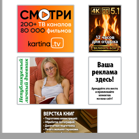
27
28
Aussiedlerbote
Rejnskoe vremja
29
30
Russkiy Wojazh
31
32
Strana
33
34
Telegraf NRW
Hristianskaja gazeta
Archiv der auf der Website nicht aktualisierten
Zeitungen und Zeitschriften