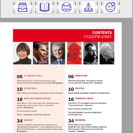
eine Nummer aus und klicken Sie
darauf:
✖
✖
✖
Seiten Zeitschrift "Business mir".
Aktuelle Zeitungen und Zeitschriften
Ausgabe: 4, 2008 Jahr. Wählen Sie eine
Seite aus und klicken Sie darauf:
Apelsin
1
2
Baden-Württemberg
4
Berliner Telegraph
3
4
Vsje pro vsje
5
6