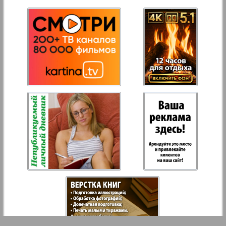
27
28
Aussiedlerbote
Rejnskoe vremja
29
30
Russkiy Wojazh
31
32
Strana
33
34
Telegraf NRW
Hristianskaja gazeta
Archiv der auf der Website nicht aktualisierten
Zeitungen und Zeitschriften