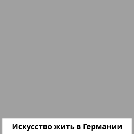
nord.Aktuell
17
18
Neue Zeiten
19
20
Obzor
Otdyh i zdorovje
21
22
Panorama-mir
23
24
Partner
Partner-NRW
Искусство жить в Германии