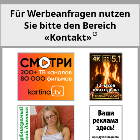
Für Werbeanfragen nutzen
Partner-NRW
Sie bitte den Bereich
Aussiedlerbote
«Kontakt»
Rejnskoe vremja
Russkiy Wojazh
Strana
Telegraf NRW
Hristianskaja gazeta