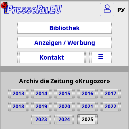
РУ
Bibliothek
Anzeigen / Werbung
☰
Kontakt
Archiv die Zeitung «Krugozor»
2013
2014
2015
2016
2017
2018
2019
2020
2021
2022
Teilen 1 Seite Zeitung "Krugozor", № 252,
2023
2024
2025
2025 Jahr
(Zum Kopieren klicken)