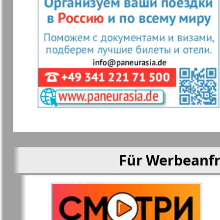
Kenguru
Clan
Krugozor
Krugozor p
Le Voyageur
Life in Fra
Mir otdyha i
MK Spanie
zdorovja
Für Werbeanfr
Unser Jerusalem
Unsere Wel
Unser Reiseburo
Neskuchna