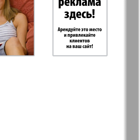
-Sever
Parus
i exspress
PRO Women
Europe
-West
Region
 zdorovja
Heimat-Родина
a
Russkoe slovo
aria