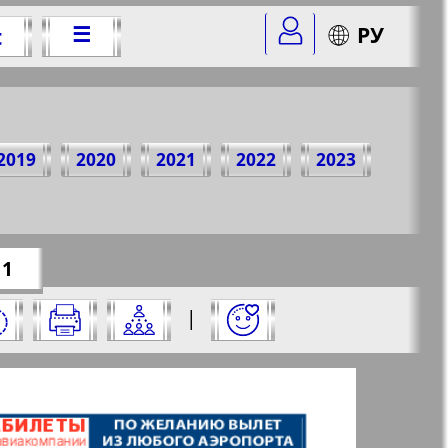
☰
РУ
t
Jahr
2019
2020
2021
2022
2023
r=10&str=1
✖
 1
 und klicken Sie darauf:
|
✖
✖
✖
te aus und klicken Sie darauf: