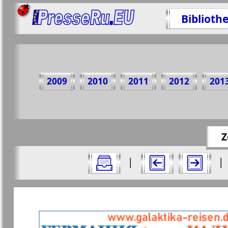
Biblioth
Teil
2009
2010
2011
2012
201
https://p
Z
Alle Ausgaben Zeitungen "Nasche wremj
|
|
Aktuelle Zeitungen und Zeitschriften
Seiten Zeitung "Nasche wremja