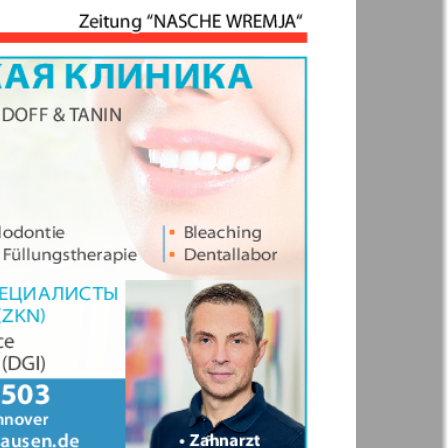
England
Augsburg-city
s Park
Sei Gesund
-info
Wetschernaja
Gazeta
.cz
Wadim