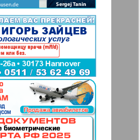
t
Haus und Familie
e Zeitung
Evrejskaja
Panorama
Woman`s life
Idealnaja Firma
e
Katjuscha