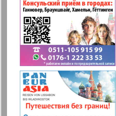
Germania Plus
Dawai
Hauskulinar
Domaschni
Restauran
Europa Ekspress
European 
Zakon i ludi
Ausländis
Aufzeichn
Nachrichten BW
Izum