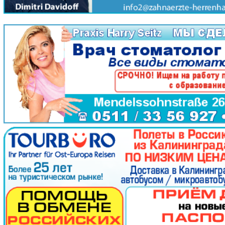
Dialog
Diploma
j
Dublin Infozentr
Jüdisch
t
meridian
ExPress
Jasmin
che
Sdorowje
Iguana
ungen
iDEAL
Karrier