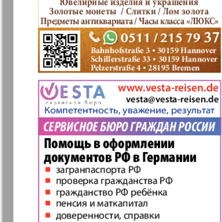
Archiv der auf der Website nicht aktualisierten
7plus7ja
Avangard
Annonce
Antenne
Afischa Augsburg
Business
Vascha Gaseta
Versia
Ewiger Schatz
Wostotsch
Germanija