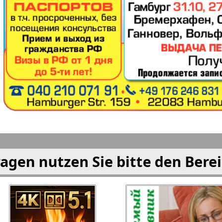
KP Europe
KP Span
lus!
Kulinar TV
Kurorte 
nkfurt
М-City
Majak P
n
Most-Israel
München
agen nutzen Sie bitte den Bere
t
Nascha Gazeta
Nascha 
ja
Neue Welle
Nord