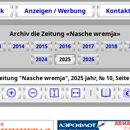
ek
Anzeigen / Werbung
Kontak
Archiv die Zeitung «Nasche wremja»
en 1 Seite Zeitung "Nasche wremja", № 10, 2025 
(Zum Kopieren klicken)
3
2014
2015
2016
2017
2018
2024
2025
2026
resseru.eu/?pub=nasche-wremja&god=2025&nome
eitung "Nasche wremja", 2025 Jahr, № 10, Seite
a" für 2025 Jahr. Wählen Sie eine Nummer aus
|
". Ausgabe: 10, 2025 Jahr. Wählen Sie eine Sei