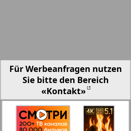
23
24
Partner
Partner-NRW
Aussiedlerbote
Für Werbeanfragen nutzen
Rejnskoe vremja
Sie bitte den Bereich
«Kontakt»
Russkiy Wojazh
Strana
Telegraf NRW