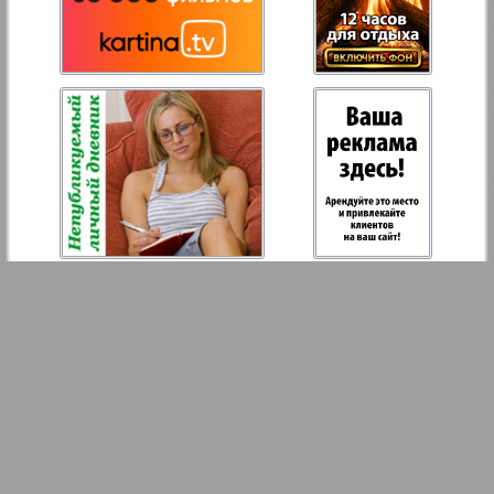
Hristianskaja gazeta
Archiv der auf der Website nicht aktualisierten
Zeitungen und Zeitschriften
7plus7ja
Avangard
Aibolit
Akzent
England