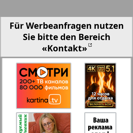
Partner
Für Werbeanfragen nutzen
Partner-NRW
Sie bitte den Bereich
Aussiedlerbote
«Kontakt»
Rejnskoe vremja
Russkiy Wojazh
Strana
Telegraf NRW