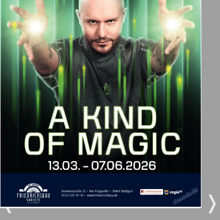
1
2
7
8
Berliner Telegraph
3
4
Vsje pro vsje
5
6
Gorod 511
MK-Germany Landsleute
7
8
MK-Deutschland
5
6
9
10
Most
❬
❭
11
12
MIX-Markt Zeitung