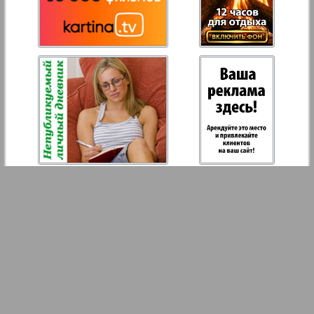
Hristianskaja gazeta
Archiv der auf der Website nicht aktualisierten
Zeitungen und Zeitschriften
7plus7ja
Avangard
Aibolit
Akzent
England