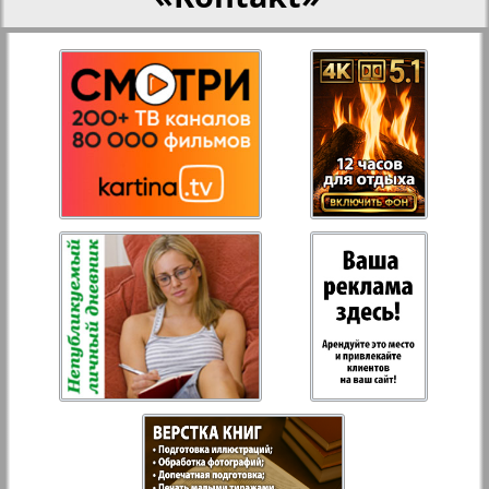
Aussiedlerbote
Rejnskoe vremja
Russkiy Wojazh
Strana
Telegraf NRW
Hristianskaja gazeta
Archiv der auf der Website nicht aktualisierten
Zeitungen und Zeitschriften