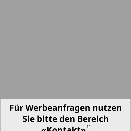
nord.Aktuell
2
1
Neue Zeiten
Obzor
Otdyh i zdorovje
Panorama-mir
Partner
Für Werbeanfragen nutzen
Partner-NRW
Sie bitte den Bereich
«Kontakt»