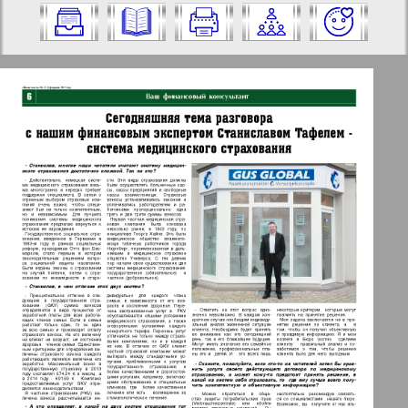
Nummer aus und klicken Sie darauf:
✖
✖
✖
Seiten Zeitung "Vascha Gaseta".
Aktuelle Zeitungen und Zeitschriften
Ausgabe: 2, 2015 Jahr. Wählen Sie eine
Seite aus und klicken Sie darauf:
Apelsin
1
2
Baden-Württemberg
5
6
Berliner Telegraph
3
4
Vsje pro vsje
6
5