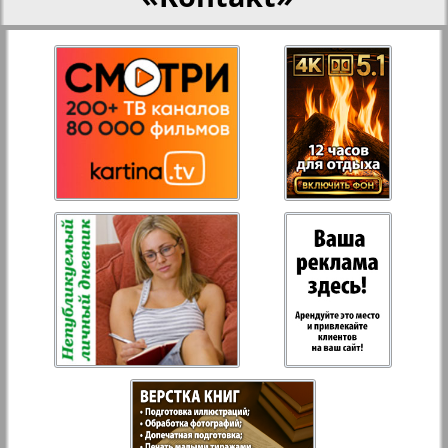
Aussiedlerbote
Rejnskoe vremja
Russkiy Wojazh
Strana
Telegraf NRW
Hristianskaja gazeta
Archiv der auf der Website nicht aktualisierten
Zeitungen und Zeitschriften