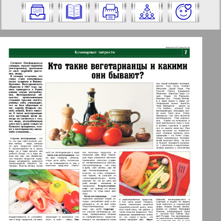
Nummer aus und klicken Sie darauf:
✖
✖
✖
Seiten Zeitung "Vascha Gaseta".
Aktuelle Zeitungen und Zeitschriften
Ausgabe: 3, 2015 Jahr. Wählen Sie eine
Seite aus und klicken Sie darauf:
Apelsin
1
2
Baden-Württemberg
5
6
Berliner Telegraph
3
4
Vsje pro vsje
5
6