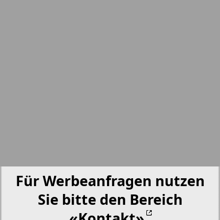
nord.Aktuell
1
2
Neue Zeiten
Obzor
Otdyh i zdorovje
Panorama-mir
Partner
Für Werbeanfragen nutzen
Partner-NRW
Sie bitte den Bereich
«Kontakt»