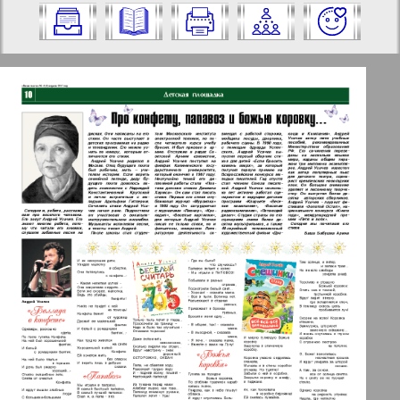
Nummer aus und klicken Sie darauf:
✖
✖
✖
Seiten Zeitung "Vascha Gaseta".
Aktuelle Zeitungen und Zeitschriften
Ausgabe: 4, 2015 Jahr. Wählen Sie eine
Seite aus und klicken Sie darauf:
Apelsin
1
2
Baden-Württemberg
5
6
Berliner Telegraph
3
4
Vsje pro vsje
5
6