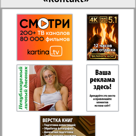
Aussiedlerbote
Rejnskoe vremja
Russkiy Wojazh
Strana
Telegraf NRW
Hristianskaja gazeta
Archiv der auf der Website nicht aktualisierten
Zeitungen und Zeitschriften