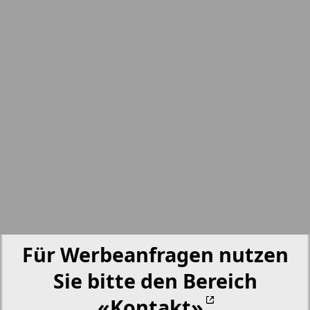
nord.Aktuell
1
2
Neue Zeiten
Obzor
Otdyh i zdorovje
Panorama-mir
Partner
Für Werbeanfragen nutzen
Partner-NRW
Sie bitte den Bereich
«Kontakt»