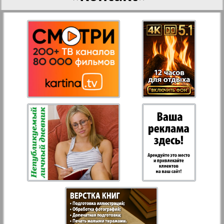
27
28
Aussiedlerbote
Rejnskoe vremja
29
30
Russkiy Wojazh
31
32
Strana
33
34
Telegraf NRW
Hristianskaja gazeta
35
36
Archiv der auf der Website nicht aktualisierten
37
38
Zeitungen und Zeitschriften