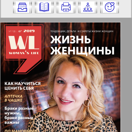
Nummer aus und klicken Sie darauf:
✖
✖
✖
Seiten Zeitschrift "Woman`s life".
Aktuelle Zeitungen und Zeitschriften
Ausgabe: 8, 2019 Jahr. Wählen Sie eine
Seite aus und klicken Sie darauf:
Apelsin
1
2
Baden-Württemberg
8
7
Berliner Telegraph
3
4
Vsje pro vsje
5
6