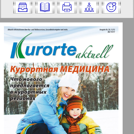
Nummer aus und klicken Sie darauf:
✖
✖
✖
Seiten Zeitung "Kurorte aktuell".
Aktuelle Zeitungen und Zeitschriften
Ausgabe: 28, 2012 Jahr. Wählen Sie eine
Seite aus und klicken Sie darauf:
Apelsin
1
2
Baden-Württemberg
28
27
Berliner Telegraph
3
4
Vsje pro vsje
5
6