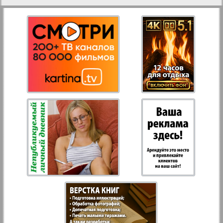
27
28
Aussiedlerbote
Rejnskoe vremja
19
20
Russkiy Wojazh
Strana
Telegraf NRW
Hristianskaja gazeta
Archiv der auf der Website nicht aktualisierten
17
18
Zeitungen und Zeitschriften