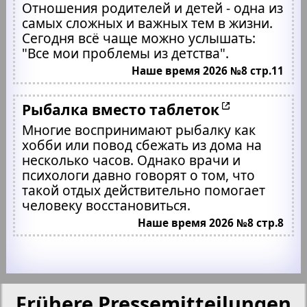
Отношения родителей и детей - одна из
самых сложных и важных тем в жизни.
Сегодня всё чаще можно услышать:
"Все мои проблемы из детства".
Наше время 2026 №8 стр.11
Рыбалка вместо таблеток
Многие воспринимают рыбалку как
хобби или повод сбежать из дома на
несколько часов. Однако врачи и
психологи давно говорят о том, что
такой отдых действительно помогает
человеку восстановиться.
Наше время 2026 №8 стр.8
Frühere Pressemitteilungen