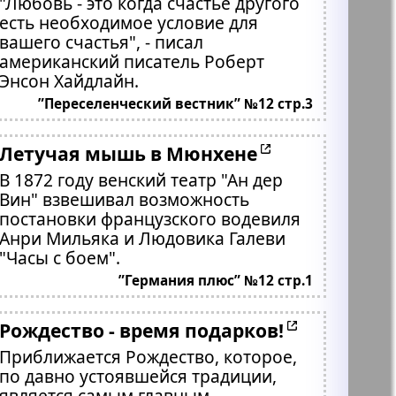
"Любовь - это когда счастье другого
есть необходимое условие для
вашего счастья", - писал
американский писатель Роберт
Энсон Хайдлайн.
”Переселенческий вестник” №12 стр.3
Летучая мышь в Мюнхене
В 1872 году венский театр "Ан дер
Вин" взвешивал возможность
постановки французского водевиля
Анри Мильяка и Людовика Галеви
"Часы с боем".
”Германия плюс” №12 стр.1
Рождество - время подарков!
Приближается Рождество, которое,
по давно устоявшейся традиции,
является самым главным