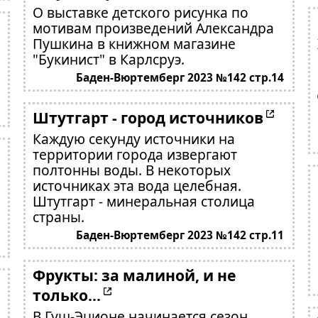
О выставке детского рисунка по
мотивам произведений Александра
Пушкина в книжном магазине
"Букинист" в Карлсруэ.
Баден-Вюртемберг 2023 №142 стр.14
Штутгарт - город источников
Каждую секунду источники на
территории города извергают
полтонны воды. В некоторых
источниках эта вода целебная.
Штутгарт - минеральная столица
страны.
Баден-Вюртемберг 2023 №142 стр.11
Фрукты: за малиной, и не
только...
В Гуш-Эционе начинается сезон