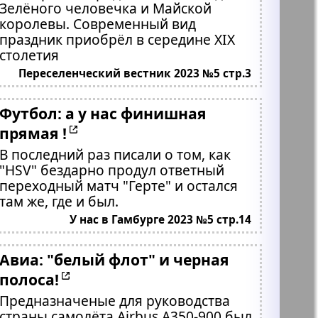
Зелёного человечка и Майской
королевы. Современный вид
праздник приобрёл в середине ХIX
столетия
Переселенческий вестник 2023 №5 стр.3
Футбол: а у нас финишная
прямая !
В последний раз писали о том, как
"HSV" бездарно продул ответный
переходный матч "Герте" и остался
там же, где и был.
У нас в Гамбурге 2023 №5 стр.14
Авиа: "белый флот" и черная
полоса!
Предназначеные для руководства
страны самолёта Airbus A350-900,был