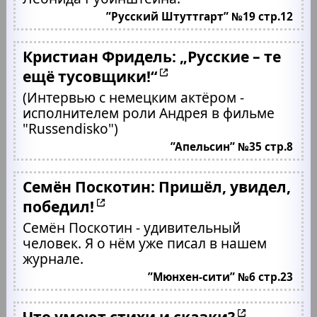
”Русский Штуттгарт” №19 стр.12
Кристиан Фридель: „Русские – те
ещё тусовщики!“
(Интервью с немецким актёром -
исполнителем роли Андрея в фильме
"Russendisko")
”Апельсин” №35 стр.8
Семён Поскотин: Пришёл, увидел,
победил!
Семён Поскотин - удивительный
человек. Я о нём уже писал в нашем
журнале.
”Мюнхен-сити” №6 стр.23
Что умеют стихи и сказки?