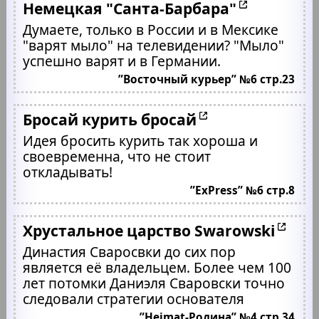
Немецкая "Санта-Барбара"
Думаете, только в России и в Мексике
"варят мыло" на телевидении? "Мыло"
успешно варят и в Германии.
”Восточный курьер” №6 стр.23
Бросай курить бросай
Идея бросить курить так хороша и
своевременна, что не стоит
откладывать!
”ExPress” №6 стр.8
Хрустальное царство Swarowski
Династия Сваросвки до сих пор
является её владельцем. Более чем 100
лет потомки Даниэля Сваровски точно
следовали стратегии основателя
”Heimat-Родина” №4 стр.34