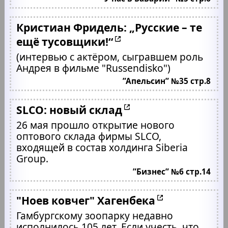
Кристиан Фридель: „Русские – те
ещё тусовщики!“
(интервью с актёром, сыгравшем роль
Андрея в фильме "Russendisko")
”Апельсин” №35 стр.8
SLCO: новый склад
26 мая прошло открытие нового
оптового склада фирмы SLCO,
входящей в состав холдинга Siberia
Group.
”Бизнес” №6 стр.14
"Ноев ковчег" Хагенбека
Гамбургскому зоопарку недавно
исполнилось 105 лет. Если учесть, что