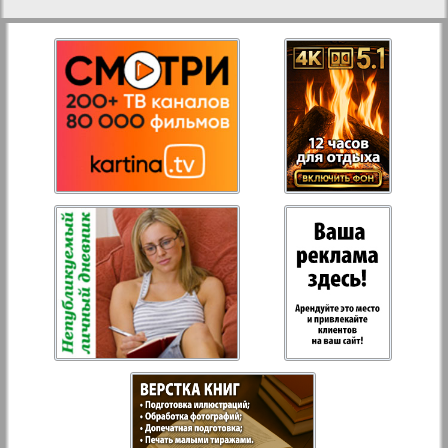
27
28
Aussiedlerbote
Rejnskoe vremja
29
30
Russkiy Wojazh
2
3
31
32
Strana
Telegraf NRW
Hristianskaja gazeta
Archiv der auf der Website nicht aktualisierten
Zeitungen und Zeitschriften
1